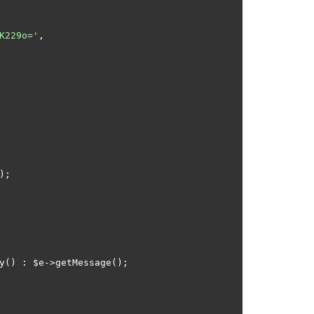
K229o='
,

);

y() : $e->getMessage();
