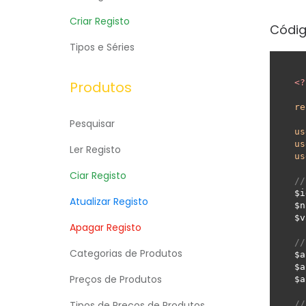
Criar Registo
Códig
Tipos e Séries
<?
Produtos
re
Pesquisar
us
us
Ler Registo
us
Ciar Registo
//
$i
Atualizar Registo
$n
$v
Apagar Registo
//
Categorias de Produtos
$a
$a
Preços de Produtos
$a
//
Tipos de Preços de Produtos