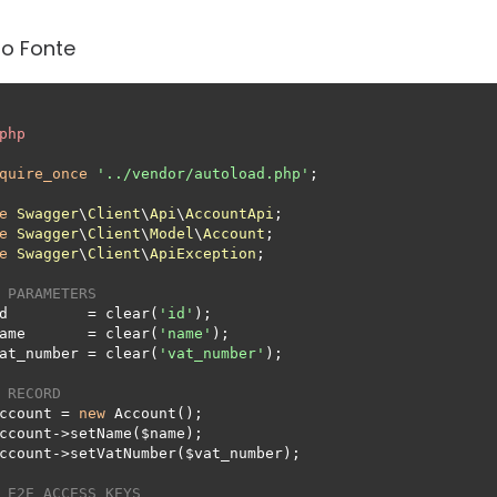
o Fonte
php
quire_once
'../vendor/autoload.php'
;

e
Swagger
\
Client
\
Api
\
AccountApi
e
Swagger
\
Client
\
Model
\
Account
e
Swagger
\
Client
\
ApiException
;

 PARAMETERS
d         = clear(
'id'
);

ame       = clear(
'name'
);

at_number = clear(
'vat_number'
);

 RECORD
ccount = 
new
 Account();

ccount->setName($name);

ccount->setVatNumber($vat_number);

 E2E ACCESS KEYS