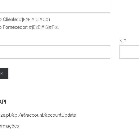
 Cliente:
#|E2E|#|C|#C01
 Fornecedor:
#|E2E|#|S|#F01
NIF
AR
API
/e2e.pt/api/#!/account/accountUpdate
formações