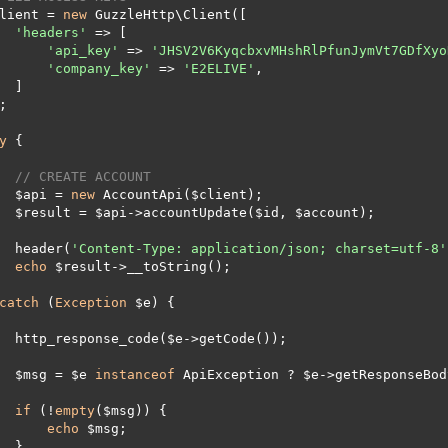
lient = 
new
 GuzzleHttp\Client([

'headers'
 => [

'api_key'
 => 
'JHSV2V6KyqcbxvMHshRlPfunJymVt7GDfXyo
'company_key'
 => 
'E2ELIVE'
,

 ]

;

y
 {

// CREATE ACCOUNT
    $api = 
new
 AccountApi($client);

tUpdate($id, $account);

    header(
'Content-Type: application/json; charset=utf-8'
echo
 $result->__toString();

catch
 (
Exception
 $e) {

de($e->getCode());

    $msg = $e 
instanceof
 ApiException ? $e->getResponseBod
if
 (!
empty
($msg)) {

echo
 $msg;

 }
