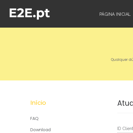
PÁGINA INICIAL
Qualquer dú
Atua
Início
FAQ
ID Clie
Download