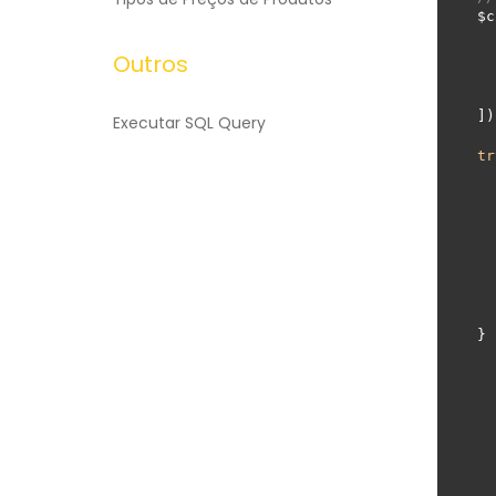
$c
Outros
   
])
Executar SQL Query
tr
    $result = $api->accoun
} 
    http_response_co
   