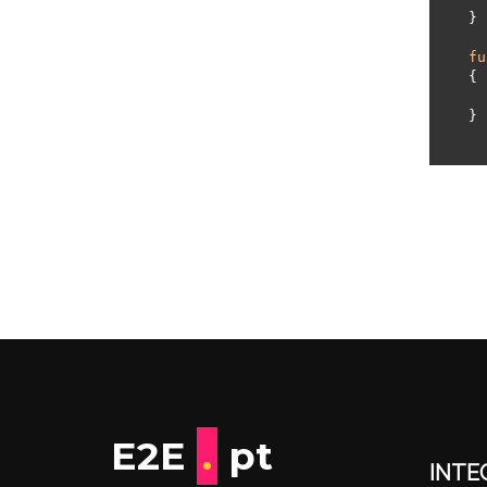
}

fu
{

E2E
.
pt
INTE