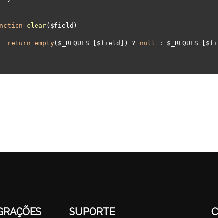
nction
clear
($field)
return
empty
($_REQUEST[$field]) ? 
null
 : $_REQUEST[$fi
GRAÇÕES
SUPORTE
C